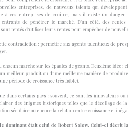
nouvelles entreprises, de nouveaux talents qui développen
re à ces entreprises de croître, mais il existe un danger : 
entrants de pénétrer le marché. D’un côté, des rentes d
er sont tentés d’utiliser leurs rentes pour empêcher de nouvell
tte contradiction : permettre aux agents talentueux de prospér
ger.
e, chacun marche sur les épaules de géants. Deuxième idée : el
n meilleur produit ou d’une meilleure manière de produire. T
ne période de croissance très faible).
 dans certains pays : souvent, ce sont les innovateurs ou 
airer des énigmes historiques telles que le décollage de la 
nation séculaire ou encore la relation entre croissance et inégal
e dominant était celui de Robert Solow. Celui-ci décrit la