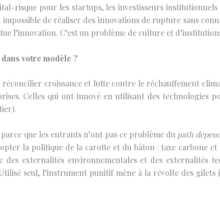
al-risque pour les startups, les investisseurs institutionnels
st impossible de réaliser des innovations de rupture sans con
ue l’innovation. C’est un problème de culture et d’institution
 dans votre modèle ?
r réconcilier croissance et lutte contre le réchauffement clima
ses. Celles qui ont innové en utilisant des technologies po
ier).
n, parce que les entrants n’ont pas ce problème du
path depen
dopter la politique de la carotte et du bâton : taxe carbone et
te des externalités environnementales et des externalités te
Utilisé seul, l’instrument punitif mène à la révolte des gilet