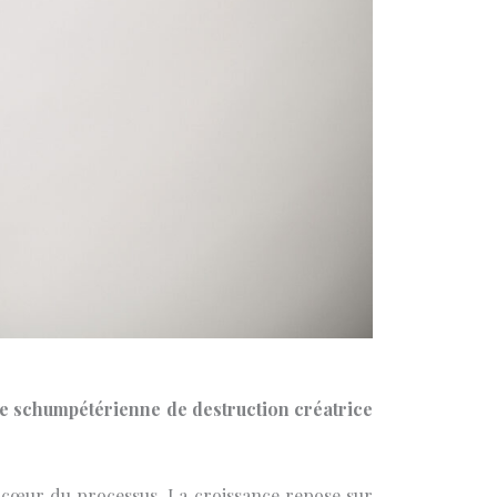
ie schumpétérienne de destruction créatrice
u cœur du processus. La croissance repose sur