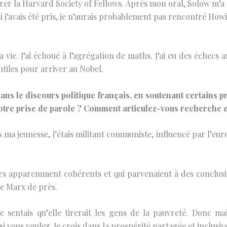
grer la Harvard Society of Fellows. Après mon oral, Solow m’a d
si j’avais été pris, je n’aurais probablement pas rencontré Howi
ie. J’ai échoué à l’agrégation de maths. J’ai eu des échecs am
utiles pour arriver au Nobel.
ans le discours politique français, en soutenant certains pr
otre prise de parole ? Comment articulez-vous recherche 
s ma jeunesse, j’étais militant communiste, influencé par l’eu
urs apparemment cohérents et qui parvenaient à des conclusions
e Marx de près.
je sentais qu’elle tirerait les gens de la pauvreté. Donc ma
i vous voulez. Je crois dans la prospérité partagée et inclusive