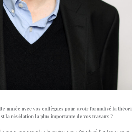
tte année avec vos collègues pour avoir formalisé la théor
t la révélation la plus importante de vos travaux ?
le pour comprendre la croissance : j’ai placé l’entreprise a