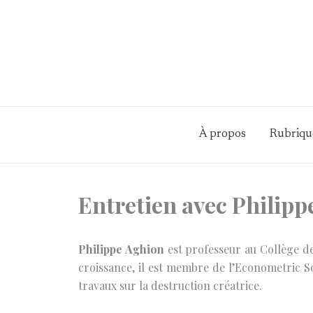
Aller
au
contenu
À propos
Rubriqu
Entretien avec Philipp
Philippe Aghion
est professeur au Collège de
croissance, il est membre de l’Econometric So
travaux sur la destruction créatrice.